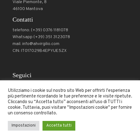
Viale Piemonte, 8
46100 Mantova
Contatti
telefono: (+39) 0376 1181078
Whatsapp (+39) 351 3123078
mail: info@ahvirgilio.com
CIN: IT017029B4EPYUE5ZX
Seguici
Utilizziamo i cookie sul nostro sito Web per offrirti l'esperienza
più pertinente ricordando le tue preferenze e le visite ripetute.
Cliccando su “Accetta tutto” acconsenti all'uso di TUTTI i
Condizioni
-
Politica di cancellazione
- Copyright © 2024 -
cookie. Tuttavia, puoi visitare "Impostazioni cookie" per fornire
un consenso controllato.
All Rights Reserved –
Powered by DZDesign
–
RadixLab
Impostazioni
Accetta tutti