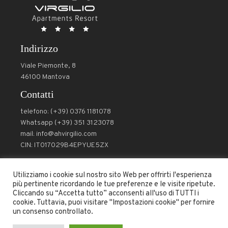
Indirizzo
Viale Piemonte, 8
46100 Mantova
Contatti
telefono: (+39) 0376 1181078
Whatsapp (+39) 351 3123078
mail: info@ahvirgilio.com
CIN: IT017029B4EPYUE5ZX
Utilizziamo i cookie sul nostro sito Web per offrirti l'esperienza
Seguici
più pertinente ricordando le tue preferenze e le visite ripetute.
Cliccando su “Accetta tutto” acconsenti all'uso di TUTTI i
cookie. Tuttavia, puoi visitare "Impostazioni cookie" per fornire
un consenso controllato.