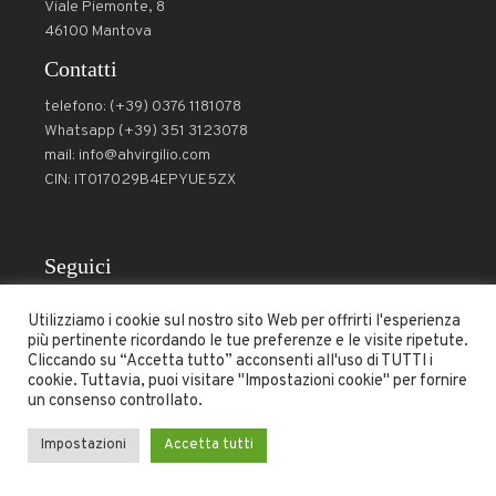
Viale Piemonte, 8
46100 Mantova
Contatti
telefono: (+39) 0376 1181078
Whatsapp (+39) 351 3123078
mail: info@ahvirgilio.com
CIN: IT017029B4EPYUE5ZX
Seguici
Utilizziamo i cookie sul nostro sito Web per offrirti l'esperienza
più pertinente ricordando le tue preferenze e le visite ripetute.
Cliccando su “Accetta tutto” acconsenti all'uso di TUTTI i
Condizioni
-
Politica di cancellazione
- Copyright © 2024 -
cookie. Tuttavia, puoi visitare "Impostazioni cookie" per fornire
un consenso controllato.
All Rights Reserved –
Powered by DZDesign
–
RadixLab
Impostazioni
Accetta tutti